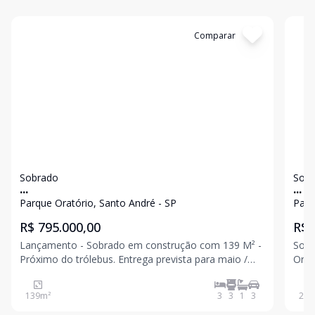
Cód:
12046
Comparar
Có
Sobrado
Sob
...
...
Parque Oratório, Santo André - SP
Parq
R$ 795.000,00
R$ 
Lançamento - Sobrado em construção com 139 M² -
Sobrado c
Próximo do trólebus. Entrega prevista para maio /
Oratório Sala ampla Cozi
2026 3 dormitórios sendo 1 suíte 1 banheiro Sala
dormitór
ampla Lavabo Cozinha Área de serviço Área gourmet
com quinta
139
m²
3
3
1
3
200
3 vagas Fotos para padrão de acabamento.