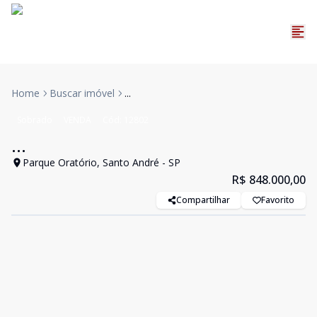
Home
Buscar imóvel
...
Sobrado
VENDA
Cód:
12802
...
Parque Oratório, Santo André - SP
R$ 848.000,00
Compartilhar
Favorito