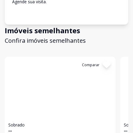
Agende sua visita.
Imóveis semelhantes
Confira imóveis semelhantes
Cód:
12802
Comparar
Có
Sobrado
Sob
...
...