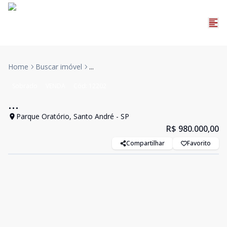
Home
Buscar imóvel
...
Sobrado
VENDA
Cód:
12202
...
Parque Oratório, Santo André - SP
R$ 980.000,00
Compartilhar
Favorito