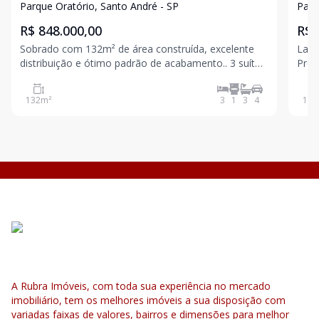
Parque Oratório, Santo André - SP
Parq
R$ 848.000,00
R$ 
Sobrado com 132m² de área construída, excelente
Lanç
distribuição e ótimo padrão de acabamento.. 3 suítes
Próximo do
(sendo uma com quintal privativo) Sala ampla
2026 3 dormitórios sendo 1 suíte 1 banhei
integrada à cozinha em conceito. aberto Lavabo
ampl
132
m²
3
1
3
4
139
social Infraestrutura pronta para ar-condicionado
A Rubra Imóveis, com toda sua experiência no mercado
imobiliário, tem os melhores imóveis a sua disposição com
variadas faixas de valores, bairros e dimensões para melhor