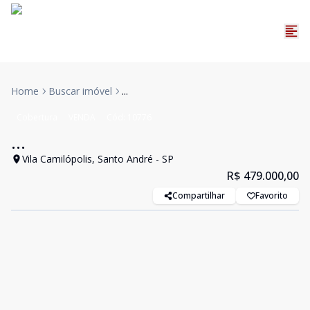
Home
Buscar imóvel
...
Cobertura
VENDA
Cód:
10776
...
Vila Camilópolis, Santo André - SP
R$ 479.000,00
Compartilhar
Favorito