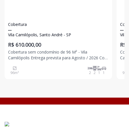
Cobertura
Cobe
...
...
Vila Camilópolis, Santo André - SP
Vila
R$ 610.000,00
R$ 
Cobertura sem condomínio de 96 M² - Vila
Cobe
Camilópolis Entrega prevista para Agosto / 2026 Com
Camilópolis Com 
elevador até a cobertura 2 dormitórios sendo 1 suíte
dorm
1 banheiro Sala Cozinha Acesso interno para
Aces
96
m²
2
2
1
1
95
m
cobertura Parcialmente coberta Lavabo Área de servi
Lavabo 
SCS