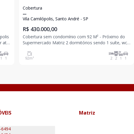
Cobertura
...
Vila Camilópolis, Santo André - SP
R$ 430.000,00
polis
Cobertura sem condomínio com 92 M² - Próximo do
r até
Supermercado Matriz 2 dormitórios sendo 1 suíte, wc
social, sala, cozinha, acesso interno para cobertura
parcialmente coberta com lavabo, área de serviço, 1
1
1
92
m²
2
2
1
1
vaga. Excelente localização e acabamento
ÓVEIS
Matriz
0-6494