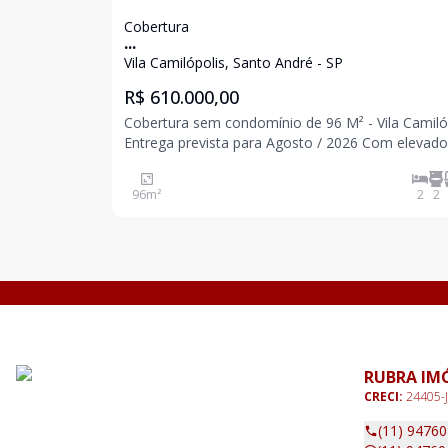
Cobertura
...
Vila Camilópolis, Santo André - SP
R$ 610.000,00
Cobertura sem condomínio de 96 M² - Vila Camiló
Entrega prevista para Agosto / 2026 Com elevado
a cobertura 2 dormitórios sendo 1 suíte 1 banheiro
Sala Cozinha Acesso interno para cobertura
96
m²
2
2
Parcialmente coberta Lavabo Área de servi
RUBRA IM
CRECI:
24405-J
(11) 9476