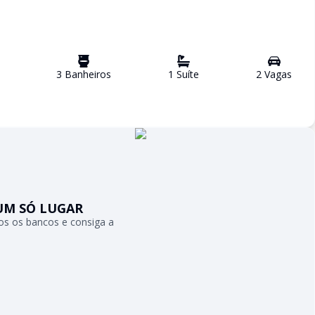
3
Banheiro
s
1
Suíte
2
Vaga
s
UM SÓ LUGAR
s os bancos e consiga a