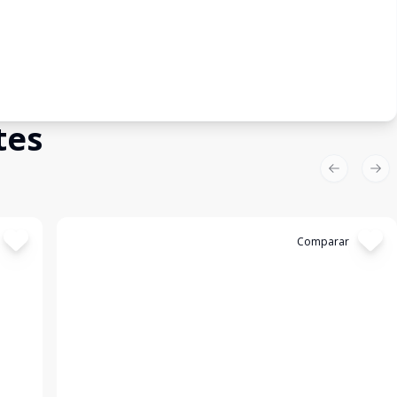
tes
Previous sl
Nex
Cód:
6976
Comparar