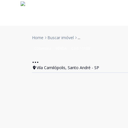
Home
Buscar imóvel
...
Cobertura
VENDA
Cód:
11189
...
Vila Camilópolis, Santo André - SP