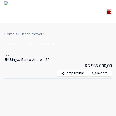
Home
Buscar imóvel
...
Cobertura
VENDA
Cód:
11783
...
Utinga, Santo André - SP
R$ 555.000,00
Compartilhar
Favorito