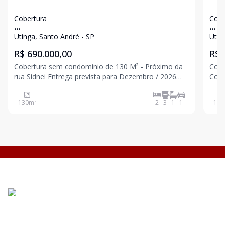
Cobertura
Cobe
...
...
Utinga, Santo André - SP
Utin
R$ 690.000,00
R$ 
Cobertura sem condomínio de 130 M² - Próximo da
Cobe
rua Sidnei Entrega prevista para Dezembro / 2026
Cozinha - piso superior
Com elevador até a cobertura 2 dormitórios sendo 1
piso
suíte 1 banheiro Sala Cozinha Acesso interno para
plan
130
m²
2
3
1
1
134
cobertura Parcialmente coberta Lavabo Área
Dormi
1