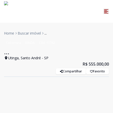
Home
Buscar imóvel
...
Cobertura
VENDA
Cód:
11782
...
Utinga, Santo André - SP
R$ 555.000,00
Compartilhar
Favorito