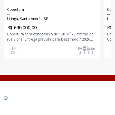
Cobertura
Cobe
...
...
Utinga, Santo André - SP
Utin
R$ 690.000,00
R$ 
Cobertura sem condomínio de 130 M² - Próximo da
Cobe
rua Sidnei Entrega prevista para Dezembro / 2026
Cozinha - piso superior
Com elevador até a cobertura 2 dormitórios sendo 1
piso
suíte 1 banheiro Sala Cozinha Acesso interno para
plan
130
m²
2
3
1
1
134
cobertura Parcialmente coberta Lavabo Área
Dormi
1