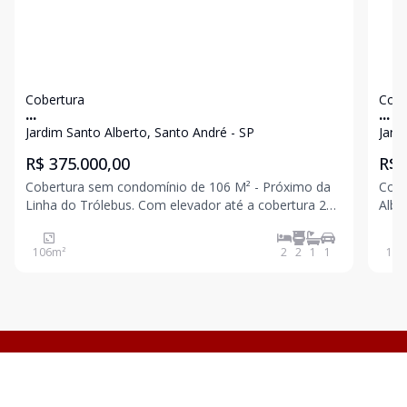
Cobertura
Cobe
...
...
Jardim Santo Alberto, Santo André - SP
Jard
R$ 375.000,00
R$ 
Cobertura sem condomínio de 106 M² - Próximo da
Cober
Linha do Trólebus. Com elevador até a cobertura 2
Albe
dormitórios sendo 1 suíte com sacada Sala com
Dorm
sacada Banheiro social Cozinha Acesso interno para
inte
106
m²
2
2
1
1
100
cobertura Parcialmente coberta Lavabo Área de