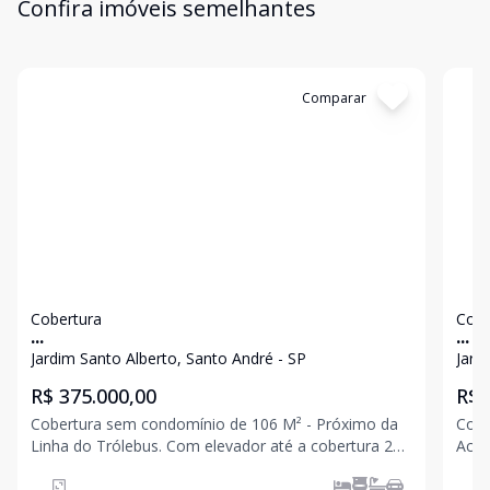
Confira imóveis semelhantes
Cód:
12940
Comparar
Có
Cobertura
Cobe
...
...
Jardim Santo Alberto, Santo André - SP
Jard
R$ 375.000,00
R$ 
Cobertura sem condomínio de 106 M² - Próximo da
Cobe
Linha do Trólebus. Com elevador até a cobertura 2
Academia M
dormitórios sendo 1 suíte com sacada Sala com
andares 2 dormitórios sendo 
sacada Banheiro social Cozinha Acesso interno para
Sala