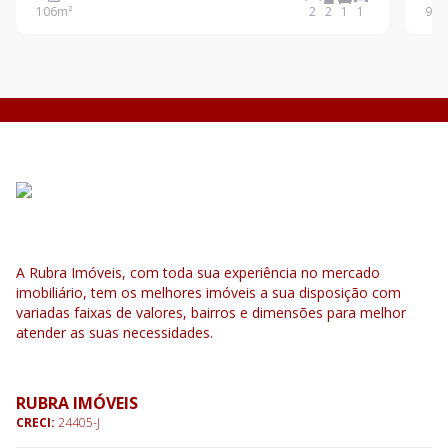
106
m²
2
2
1
1
92
m
cobertura Parcialmente coberta Lavabo Área de
Parc
A Rubra Imóveis, com toda sua experiência no mercado
imobiliário, tem os melhores imóveis a sua disposição com
variadas faixas de valores, bairros e dimensões para melhor
atender as suas necessidades.
RUBRA IMÓVEIS
CRECI:
24405-J