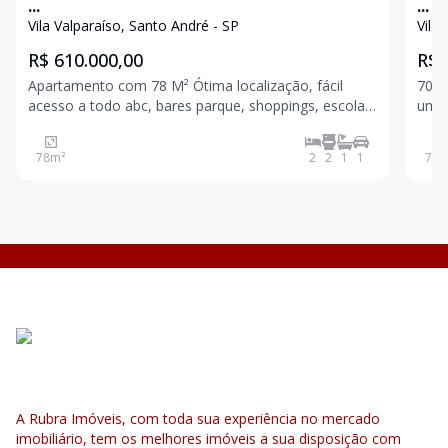
...
...
Vila Valparaíso, Santo André - SP
Vila
R$ 610.000,00
R$ 
Apartamento com 78 M² Ótima localização, fácil
70 m
acesso a todo abc, bares parque, shoppings, escolas
um com sacada com vista para a piscina) 01 suíte
e hospitais Mobiliado ., 1 vaga 2 dormitórios sendo 1
com 
suíte e varanda ( projeto inicial de 3 dormitórios que
com 
78
m²
2
2
1
1
70
m
pode ser revertido ) Lavanderia co
A Rubra Imóveis, com toda sua experiência no mercado
imobiliário, tem os melhores imóveis a sua disposição com