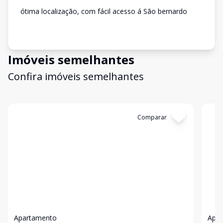
ótima localização, com fácil acesso á São bernardo
Imóveis semelhantes
Confira imóveis semelhantes
Cód:
11239
Comparar
Có
Apartamento
Apa