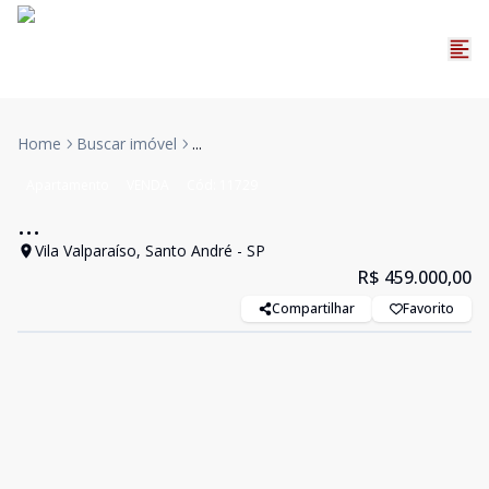
Home
Buscar imóvel
...
Apartamento
VENDA
Cód:
11729
...
Vila Valparaíso, Santo André - SP
R$ 459.000,00
Compartilhar
Favorito