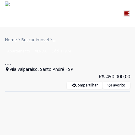
Home
Buscar imóvel
...
Apartamento
VENDA
Cód:
11974
...
Vila Valparaíso, Santo André - SP
R$ 450.000,00
Compartilhar
Favorito