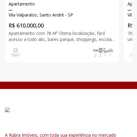
Apartamento
Apa
...
...
Vila Valparaíso, Santo André - SP
Vila
R$ 610.000,00
R$ 
Apartamento com 78 M² Ótima localização, fácil
70 m
acesso a todo abc, bares parque, shoppings, escolas
um com sacada com vista para a piscina) 01 suíte
e hospitais Mobiliado ., 1 vaga 2 dormitórios sendo 1
com 
suíte e varanda ( projeto inicial de 3 dormitórios que
com 
78
m²
2
2
1
1
70
m
pode ser revertido ) Lavanderia co
A Rubra Imóveis, com toda sua experiência no mercado