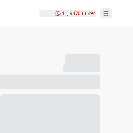
(11) 94760-6494
-------------
Compartilhar
Favorito