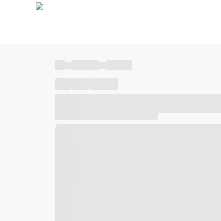
----
----- -----
----- -----
----
-----
---- ------
----- ----- -- ------ ---- ---- -- ---
----- ----- -- ------ ----- ----- -- ------