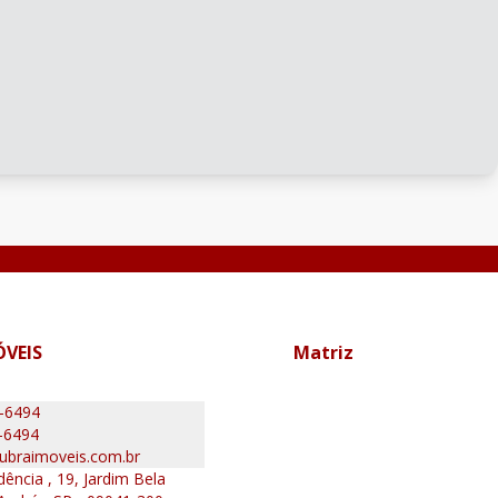
ÓVEIS
Matriz
0-6494
-6494
ubraimoveis.com.br
ência , 19, Jardim Bela