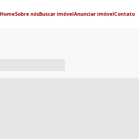
Home
Sobre nós
Buscar imóvel
Anunciar imóvel
Contato
-- ----- ----- --- ------