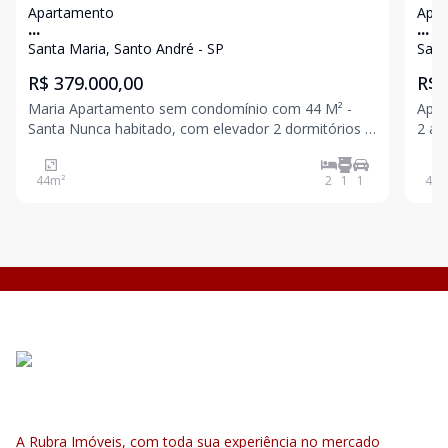
Apartamento
Apa
...
...
Santa Maria, Santo André - SP
Sant
R$ 379.000,00
R$ 
Maria Apartamento sem condomínio com 44 M² -
Apto no
Santa Nunca habitado, com elevador 2 dormitórios 1
2 ambien
banheiro Sala Cozinha Área de serviço 1 vaga Tem
Banheiro 1 vaga Fácil 
espaço gourmet com churrasqueira no condomínio,
Imig
44
m²
2
1
1
42
m
comum aos moradores . Agende sua visita
A Rubra Imóveis, com toda sua experiência no mercado