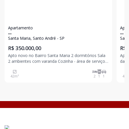
Apartamento
Apa
...
...
Santa Maria, Santo André - SP
Sant
R$ 350.000,00
R$ 
Apto novo no Bairro Santa Maria 2 dormitórios Sala
Apar
2 ambientes com varanda Cozinha - área de serviço
da Av Gag
Banheiro 1 vaga Fácil acesso ao corredor ABD ,
estar/jantar, Cozin
Imigrantes, Anchieta. Região com amplo comércio
serviço 1 vaga na garagem. Co
42
m²
2
1
1
40
m
incluindo varios mercados. Lazer com : B
fogã