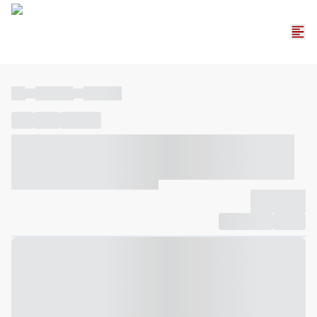
----
----- -----
----- -----
----
-----
---- ------
----- ----- -- ------ ---- ---- -- ----- ----- -----
--- ------
----- ----- -- ------ ----- ----- -- ------
-------------
Compartilhar
Favorito