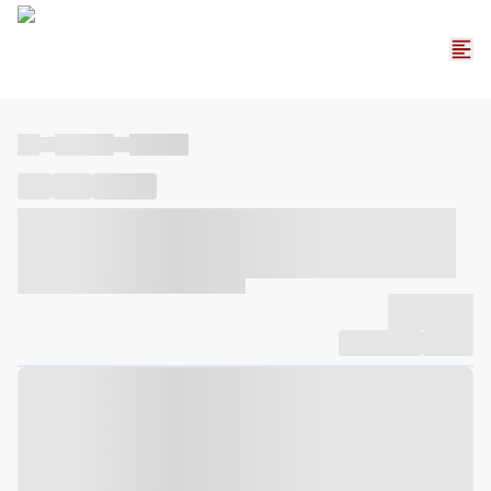
----
----- -----
----- -----
----
-----
---- ------
----- ----- -- ------ ---- ---- -- ----- ----- -----
--- ------
----- ----- -- ------ ----- ----- -- ------
-------------
Compartilhar
Favorito