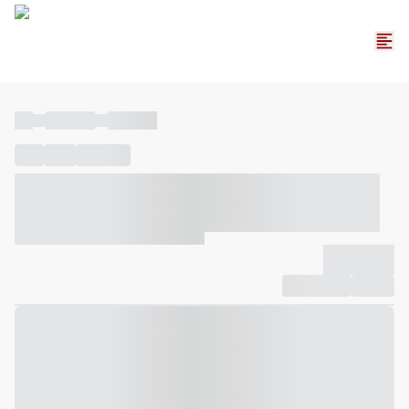
----
----- -----
----- -----
----
-----
---- ------
----- ----- -- ------ ---- ---- -- ----- ----- -----
--- ------
----- ----- -- ------ ----- ----- -- ------
-------------
Compartilhar
Favorito