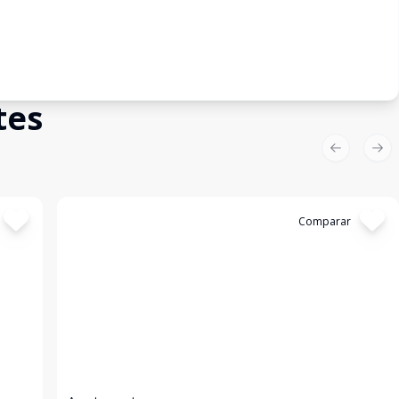
tes
Previous sl
Nex
Cód:
13361
Comparar