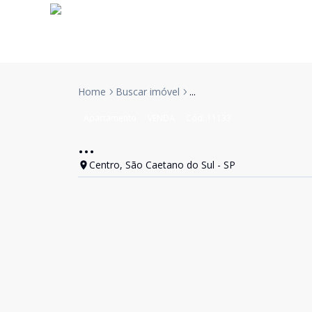
Home
Buscar imóvel
...
Apartamento
VENDA
Cód:
11133
...
Centro, São Caetano do Sul - SP