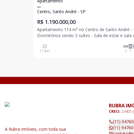
Apartamento
...
Centro, Santo André - SP
R$ 1.190.000,00
Apartamento 114 m² no Centro de Santo André - 3
Dormitórios sendo 3 suítes - Sala de estar e sala 
jantar integrada ao TERRAÇO GOURMET - Lavabo
Cozinha e área de serviço. - 2 vagas indianas
114
m²
3
1
determinadas; Envidraçamento Retrátil no terraço
RUBRA IM
CRECI:
24405-J
(11) 9476
(11) 94760
A Rubra Imóveis, com toda sua
contato@r