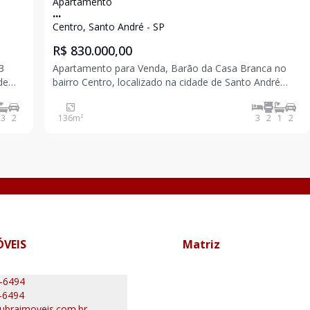
Apartamento
...
Centro, Santo André - SP
R$ 830.000,00
Apartamento para Venda, Barão da Casa Branca no
de
bairro Centro, localizado na cidade de Santo André
 -
Porteira fechada. Com 3 dormitórios, sendo 1 suíte,
possui 2 banheiros, 2 vagas de garagem, 1 sala,
3
2
136
m²
3
2
1
2
encontra-se mobiliado, localizado em condomínio,
ÓVEIS
Matriz
0-6494
-6494
ubraimoveis.com.br