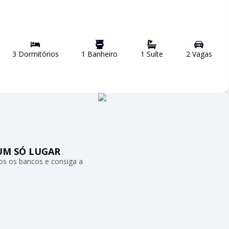
3
Dormitório
s
1
Banheiro
1
Suíte
2
Vaga
s
UM SÓ LUGAR
s os bancos e consiga a