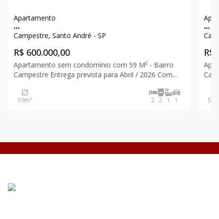
Apartamento
Apa
...
...
Campestre, Santo André - SP
Camp
R$ 600.000,00
R$ 
Apartamento sem condomínio com 59 M² - Bairro
Apar
Campestre Entrega prevista para Abril / 2026 Com
Campestre Entrega p
elevador 2 dormitórios sendo 1 suíte 1 banheiro
Com elevador 2 d
Cozinha Quintal com área de serviço 1 vaga Fotos
Cozin
59
m²
2
2
1
1
55
m
para padrão de acabamento. Excelente localiz