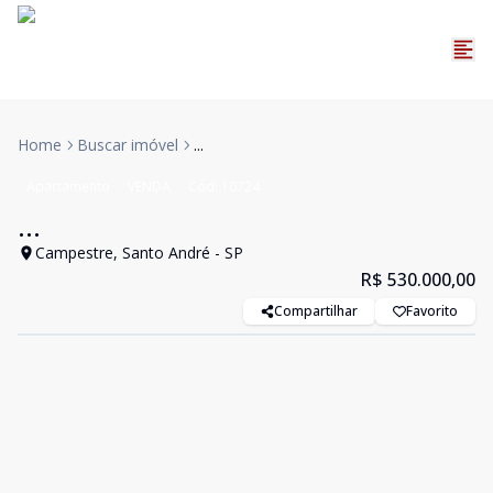
Home
Buscar imóvel
...
Apartamento
VENDA
Cód:
10724
...
Campestre, Santo André - SP
R$ 530.000,00
Compartilhar
Favorito