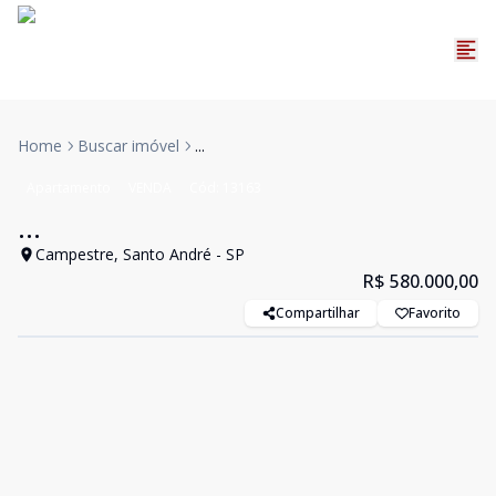
Home
Buscar imóvel
...
Apartamento
VENDA
Cód:
13163
...
Campestre, Santo André - SP
R$ 580.000,00
Compartilhar
Favorito