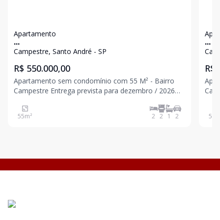
Apartamento
Apa
...
...
Campestre, Santo André - SP
Camp
R$ 550.000,00
R$ 
Apartamento sem condomínio com 55 M² - Bairro
Apar
Campestre Entrega prevista para dezembro / 2026
Campestre Entrega p
Com elevador 2 dormitórios sendo 1 suíte 1 banheiro
elevador 2 dormitórios s
Cozinha Quintal com área de serviço 2 vagas Fotos
Cozin
55
m²
2
2
1
2
59
m
para padrão de acabamento. Excelente loca