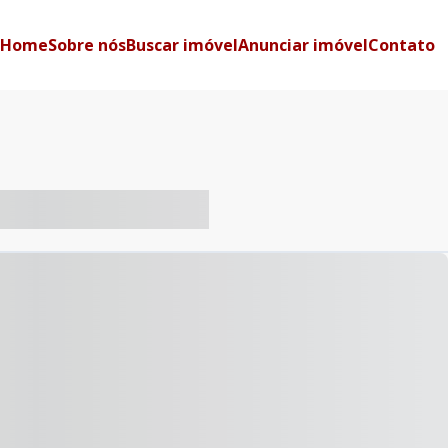
Home
Sobre nós
Buscar imóvel
Anunciar imóvel
Contato
-- ----- ----- --- ------