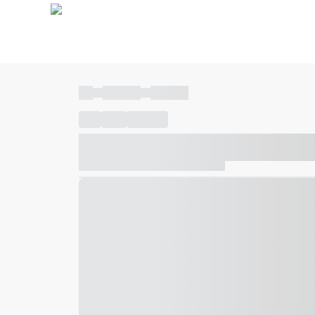
----
----- -----
----- -----
----
-----
---- ------
----- ----- -- ------ ---- ---- -- ---
----- ----- -- ------ ----- ----- -- ------