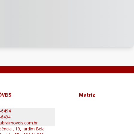
ÓVEIS
Matriz
0-6494
-6494
ubraimoveis.com.br
ência , 19, Jardim Bela