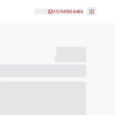
(11) 94760-6494
-------------
Compartilhar
Favorito