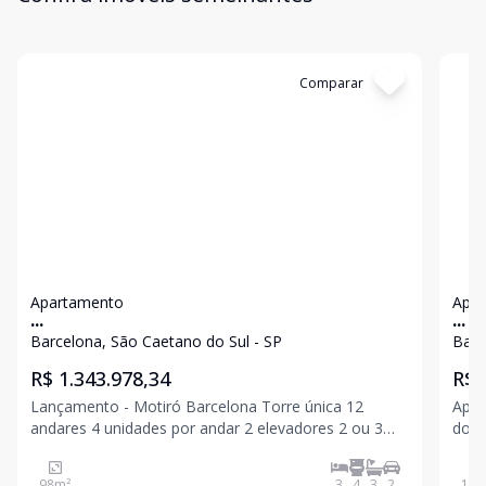
Cód:
11376
Comparar
Có
Apartamento
Apa
...
...
Barcelona, São Caetano do Sul - SP
Barc
R$ 1.343.978,34
R$ 
Lançamento - Motiró Barcelona Torre única 12
Apar
andares 4 unidades por andar 2 elevadores 2 ou 3
dorm
vagas + Depósito Total de unidades: 46 98m com 3
espa
suítes (Tipos) 190m (Coberturas) Opção de planta
sacada
98
m²
3
4
3
2
130