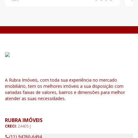
com 2 suítes e sala ampliada. Infra para auto
Comp
A Rubra Imóveis, com toda sua experiência no mercado
imobiliário, tem os melhores imóveis a sua disposição com
variadas faixas de valores, bairros e dimensões para melhor
atender as suas necessidades.
RUBRA IMÓVEIS
CRECI:
24405-J
(11) 94760-6494