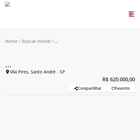
Home
Buscar imóvel
...
Sobrado
VENDA
Cód:
11240
...
Vila Pires, Santo André - SP
R$ 620.000,00
Compartilhar
Favorito