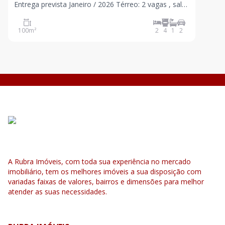
Entrega prevista Janeiro / 2026 Térreo: 2 vagas , sala,
cozinha, área de serviço e lavabo 1º pavimento: 2
dormitórios sendo 1 suíte com sacada, 1 banheiro 2º
100
m²
2
4
1
2
pavimento: cobertura parcialmente coberta e
A Rubra Imóveis, com toda sua experiência no mercado
imobiliário, tem os melhores imóveis a sua disposição com
variadas faixas de valores, bairros e dimensões para melhor
atender as suas necessidades.