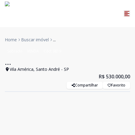
Home
Buscar imóvel
...
Sobrado
VENDA
Cód:
9819
...
Vila América, Santo André - SP
R$ 530.000,00
Compartilhar
Favorito