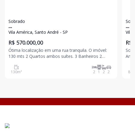
Sobrado
Sob
...
...
Vila América, Santo André - SP
Vila
R$ 570.000,00
R$ 
Ótima localização em uma rua tranquila. O imóvel:
Sobr
130 mts 2 Quartos ambos suítes. 3 Banheiros 2
América Sobrado novo com
Vagas paralelas. Ampla Sala 2 ambientes Cozinha
suít
perfil americano com muita iluminação natural,
cobe
130
m²
2
1
2
2
88
m
através de cobertura de vidro. Área gourmet
gourm
envidraçada
próx