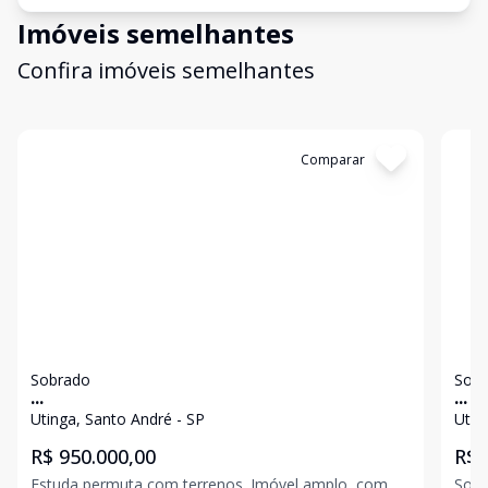
Imóveis semelhantes
Confira imóveis semelhantes
Cód:
12993
Comparar
Có
Sobrado
Sob
...
...
Utinga, Santo André - SP
Utin
R$ 950.000,00
R$ 
Estuda permuta com terrenos. Imóvel amplo, com
Sobr