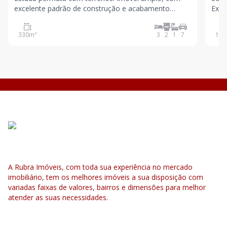
excelente padrão de construção e acabamento
Excel
diferenciado, ideal para quem busca espaço,
em S
conforto e qualidade em uma das regiões mais
busc
330
m²
3
2
1
7
109
valorizadas de Santo André. Terreno com 150m²
condição
Área construída de 330
cons
A Rubra Imóveis, com toda sua experiência no mercado
imobiliário, tem os melhores imóveis a sua disposição com
variadas faixas de valores, bairros e dimensões para melhor
atender as suas necessidades.