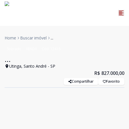
Home
Buscar imóvel
...
Sobrado
VENDA
Cód:
12416
...
Utinga, Santo André - SP
R$ 827.000,00
Compartilhar
Favorito