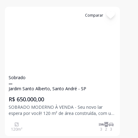
Cód:
13338
Comparar
Sobrado
...
Jardim Santo Alberto, Santo André - SP
R$ 650.000,00
SOBRADO MODERNO À VENDA - Seu novo lar
espera por você! 120 m² de área construída, com um
projeto moderno, ambientes amplos e excelente
acabamento. 3 dormitórios Sacada no dormitório do
120
m²
3
2
3
casal Sala de jantar integrada Cozinha em conceito
aberto