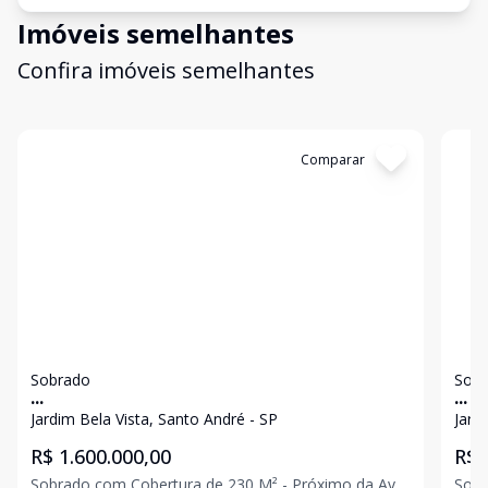
Imóveis semelhantes
Confira imóveis semelhantes
Cód:
10627
Comparar
Có
Sobrado
Sob
...
...
Jardim Bela Vista, Santo André - SP
Jard
R$ 1.600.000,00
R$ 
Sobrado com Cobertura de 230 M² - Próximo da Av
Sobr