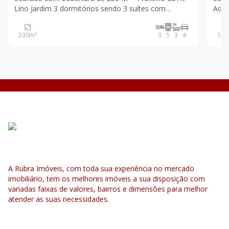
Lino Jardim 3 dormitórios sendo 3 suítes com
Adolfo Bastos 
sacada, banheiro social, ampla sala , lavabo, cozinha,
Em fase d
quintal , área de serviço, cobertura ampla
cozi
230
m²
3
5
3
4
125
parcialmente coberta, lavabo, 4 vagas de garagem .
vaga
Próxim
A Rubra Imóveis, com toda sua experiência no mercado
imobiliário, tem os melhores imóveis a sua disposição com
variadas faixas de valores, bairros e dimensões para melhor
atender as suas necessidades.