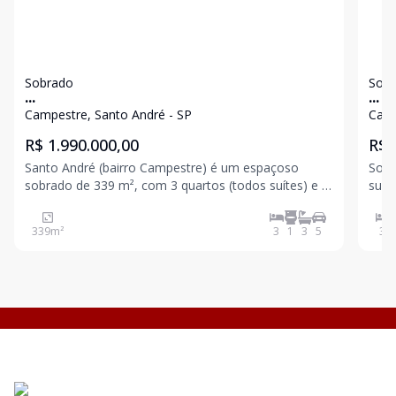
Sobrado
Sob
...
...
Campestre, Santo André - SP
Camp
R$ 1.990.000,00
R$ 
Santo André (bairro Campestre) é um espaçoso
Sobrado c
sobrado de 339 m², com 3 quartos (todos suítes) e 5
suit
banheiros no total, além de 5 vagas de garagem.
plan
Destaques do Imóvel: .. Mobiliado (pronto para
com 
339
m²
3
1
3
5
3
morar) Itens de luxo: Banheira de hidromassagem,
com 
close
usa