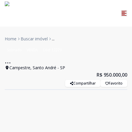
Home
Buscar imóvel
...
Sobrado
VENDA
Cód:
12273
...
Campestre, Santo André - SP
R$ 950.000,00
Compartilhar
Favorito