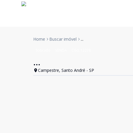
Home
Buscar imóvel
...
Sobrado
VENDA
Cód:
12278
...
Campestre, Santo André - SP