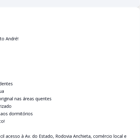
to André!
ndentes
rua
riginal nas áreas quentes
rizado
aos dormitórios
to!
il acesso à Av. do Estado, Rodovia Anchieta, comércio local e