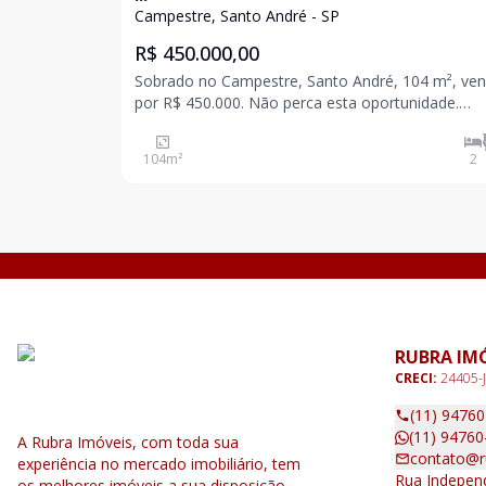
Campestre, Santo André - SP
R$ 450.000,00
Sobrado no Campestre, Santo André, 104 m², ve
por R$ 450.000. Não perca esta oportunidade.
Excelente sobrado residencial disponível para ven
em Santo André, no bairro Campestre. Com 104 m² de
104
m²
2
área interna. Oferece: 2 Dormitórios, Sala, Co
RUBRA IM
CRECI:
24405-J
(11) 9476
(11) 94760
A Rubra Imóveis, com toda sua
contato@r
experiência no mercado imobiliário, tem
Rua Independ
os melhores imóveis a sua disposição