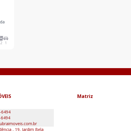
nda
da
2
1
ÓVEIS
Matriz
0-6494
-6494
ubraimoveis.com.br
ência , 19, Jardim Bela