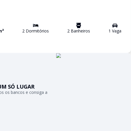
m²
2
Dormitório
s
2
Banheiro
s
1
Vaga
UM SÓ LUGAR
s os bancos e consiga a