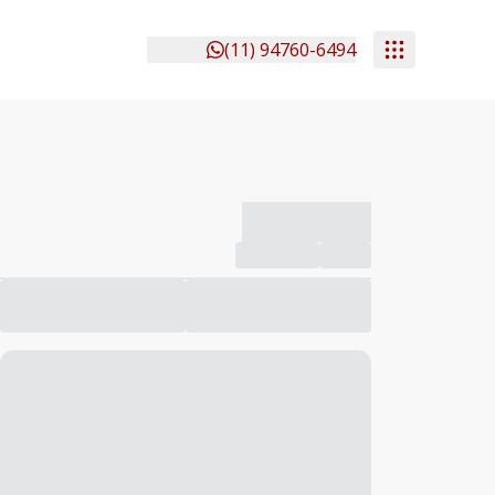
(11) 94760-6494
-------------
Compartilhar
Favorito