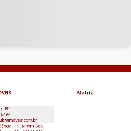
ÓVEIS
Matriz
0-6494
-6494
ubraimoveis.com.br
ência , 19, Jardim Bela