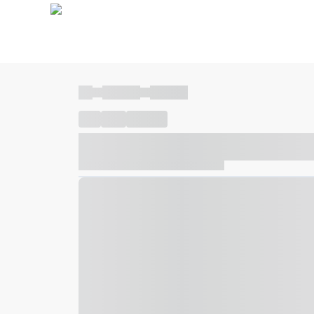
----
----- -----
----- -----
----
-----
---- ------
----- ----- -- ------ ---- ---- -- ---
----- ----- -- ------ ----- ----- -- ------