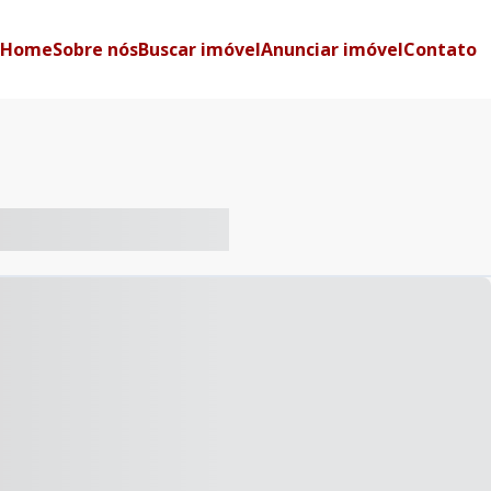
Home
Sobre nós
Buscar imóvel
Anunciar imóvel
Contato
-- ----- ----- --- ------