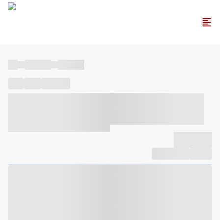
----
----- -----
----- -----
----
-----
---- ------
----- ----- -- ------ ---- ---- -- ----- ----- -----
--- ------
----- ----- -- ------ ----- ----- -- ------
-------------
Compartilhar
Favorito