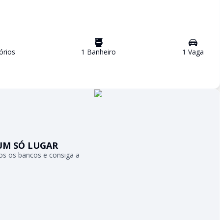
ório
s
1
Banheiro
1
Vaga
UM SÓ LUGAR
s os bancos e consiga a