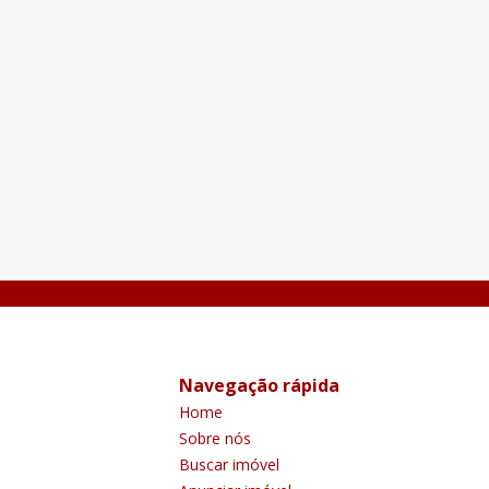
Cobertura
...
Vila Príncipe de Gales, Santo André - SP
R$ 370.000,00
Cobertura sem condomínio 84 M² - Próximo da
Faculdade de Medicina Residencial Bristol 2
dormitórios 1 banheiro Sala Cozinha Acesso interno
para cobertura Parcialmente coberta Lavabo Área de
84
m²
2
2
1
serviço 1 vaga Fácil acesso para SCS e SP Ven
Navegação rápida
Home
Sobre nós
Buscar imóvel