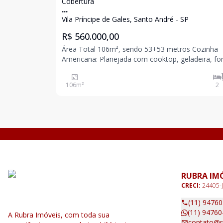
Cobertura
...
Vila Príncipe de Gales, Santo André - SP
R$ 560.000,00
Área Total 106m², sendo 53+53 metros Cozinha
Americana: Planejada com cooktop, geladeira, fo
elétrico, micro-ondas. . Sala Ampla: Com rack e sofá,
proporcionando um ambiente acolhedor e modern
106
m²
2
Dormitórios: 2 quartos com acabamento em porc
RUBRA IM
CRECI:
24405-J
(11) 9476
(11) 94760
A Rubra Imóveis, com toda sua
contato@r