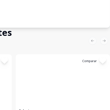
tes
Previous sl
Nex
Cód:
12029
Comparar