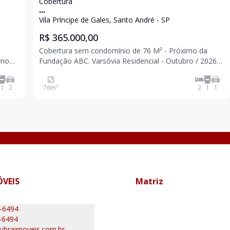
Cobertura
...
Vila Príncipe de Gales, Santo André - SP
R$ 365.000,00
Cobertura sem condomínio de 76 M² - Próximo da
rno
Fundação ABC. Varsóvia Residencial - Outubro / 2026 2
dormitórios Banheiro Sala Cozinha Acesso interno para
o. .
cobertura Parcialmente coberta Área de serviço 1 vaga
1
2
76
m²
2
1
1
el
Fácil acesso para Av. Lions,
ÓVEIS
Matriz
0-6494
-6494
ubraimoveis.com.br