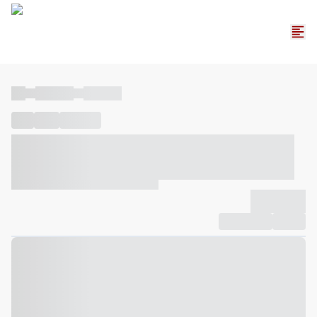
----
----- -----
----- -----
----
-----
---- ------
----- ----- -- ------ ---- ---- -- ----- ----- -----
--- ------
----- ----- -- ------ ----- ----- -- ------
-------------
Compartilhar
Favorito