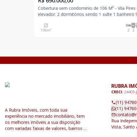
R$ 690.000,00
Cobertura sem condomínio de 106 M² - Vila Pires Com
elevador. 2 dormitórios sendo 1 suíte 1 banheiro Sala
ampla Cozinha Acesso interno para cobertura
Parcialmente coberta Lavabo Área de serviço 1 v
106
m²
2
2
com estrutura para carro elétrico Ex
RUBRA IM
CRECI:
24405-J
(11) 9476
(11) 94760
A Rubra Imóveis, com toda sua
contato@r
experiência no mercado imobiliário, tem
Rua Independ
os melhores imóveis a sua disposição
Vista, Santo
com variadas faixas de valores, bairros e
dimensões para melhor atender as suas