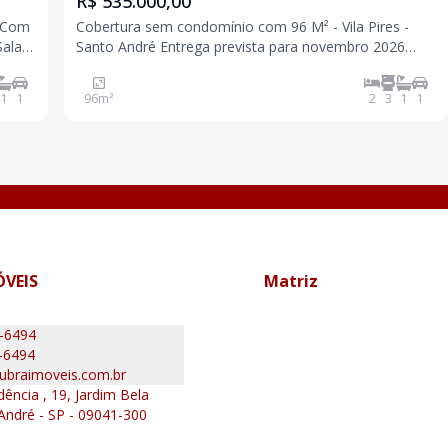
R$ 535.000,00
Cobertura sem condomínio com 96 M² - Vila Pires -
Santo André Entrega prevista para novembro 2026
Com elevador até a cobertura 2 dormitórios sendo 1
aga
suíte 1 banheiro Sala Cozinha Acesso interno para
1
1
96
m²
2
3
1
1
cobertura Parcialmente coberta Lavabo Área
ÓVEIS
Matriz
0-6494
-6494
ubraimoveis.com.br
ência , 19, Jardim Bela
 André - SP - 09041-300