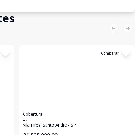
tes
Previous sl
Nex
Cód:
13435
Comparar
Cobertura
...
Vila Pires, Santo André - SP