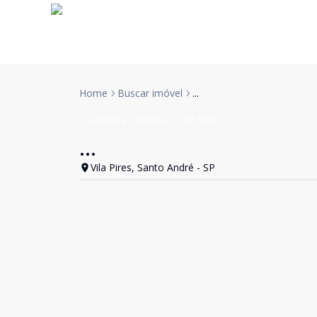
Home
Buscar imóvel
...
Cobertura
VENDA
Cód:
9709
...
Vila Pires, Santo André - SP