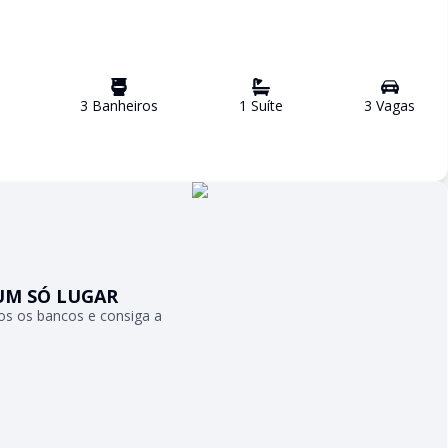
3
Banheiro
s
1
Suíte
3
Vaga
s
UM SÓ LUGAR
s os bancos e consiga a