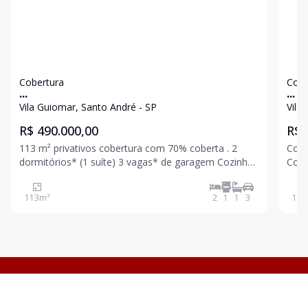
Cobertura
Cobe
...
...
Vila Guiomar, Santo André - SP
Vila
R$ 490.000,00
R$ 
113 m² privativos cobertura com 70% coberta . 2
Cobert
dormitórios* (1 suíte) 3 vagas* de garagem Cozinha
Com ele
planejada lavanderia, sala com varanda sala de jantar
suít
Acesso externo à cobertura
cobe
113
m²
2
1
1
3
104