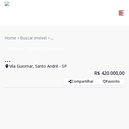
Home
Buscar imóvel
...
Cobertura
VENDA
Cód:
12931
...
Vila Guiomar, Santo André - SP
R$ 420.000,00
Compartilhar
Favorito