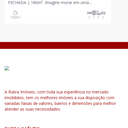
FECHADA | 180m². Imagine morar em uma
cobertura moderna, linda vista totalmente privativa
para o parque central, totalmente mobiliada e pronta
180
m²
3
1
1
2
para morar. 3 dormitórios, revertido para 2 (1 suíte
com closet) Sala
A Rubra Imóveis, com toda sua experiência no mercado
imobiliário, tem os melhores imóveis a sua disposição com
variadas faixas de valores, bairros e dimensões para melhor
atender as suas necessidades.