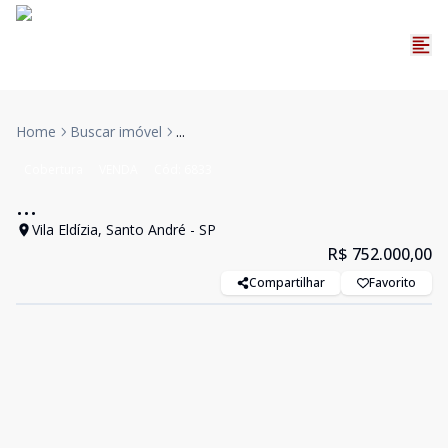
Home
Buscar imóvel
...
Cobertura
VENDA
Cód:
6833
...
Vila Eldízia, Santo André - SP
R$ 752.000,00
Compartilhar
Favorito