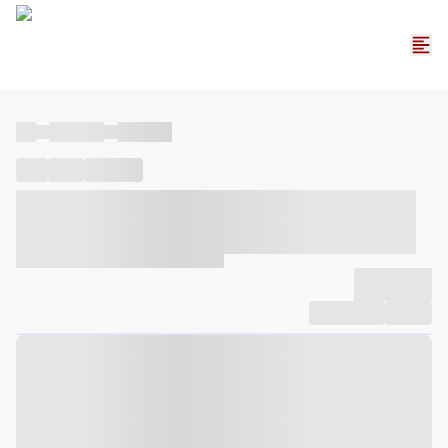
----
----- -----
----- -----
----
-----
---- ------
----- ----- -- ------ ---- ---- -- ----- ----- -----
--- ------
----- ----- -- ------ ----- ----- -- ------
-------------
Compartilhar
Favorito