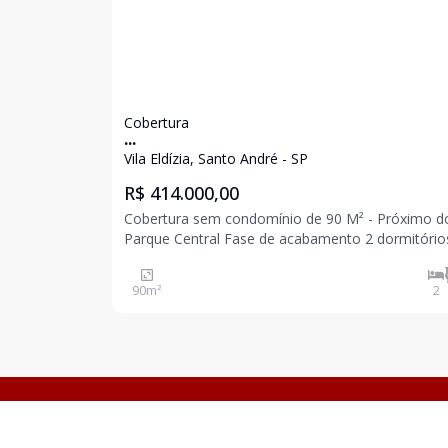
Cobertura
...
Vila Eldízia, Santo André - SP
R$ 414.000,00
Cobertura sem condomínio de 90 M² - Próximo do
Parque Central Fase de acabamento 2 dormitórios
Banheiro social Sala Cozinha Acesso interno para
cobertura Área de serviço 2 vagas Excelente
90
m²
2
localização Venha conferir