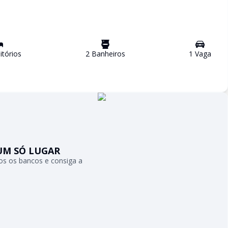
tório
s
2
Banheiro
s
1
Vaga
UM SÓ LUGAR
s os bancos e consiga a