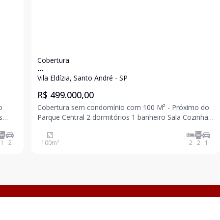
Cobertura
...
Vila Eldízia, Santo André - SP
R$ 499.000,00
Cobertura sem condomínio com 100 M² - Próximo do
Parque Central 2 dormitórios 1 banheiro Sala Cozinha
Cobertura parcialmente coberta Fechamento em vidro
1 vaga Fica no imóvel: Sofá, rack, cadeiras, forno,
1
2
100
m²
2
2
1
fogão, lava louça, cama de casal, Gel