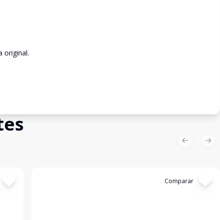
original.
tes
Previous sl
Nex
Cód:
13082
Comparar