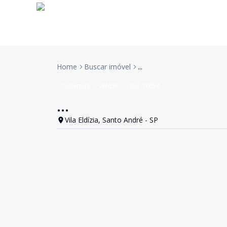
Home
Buscar imóvel
...
Cobertura
VENDA
Cód:
10054
...
Vila Eldízia, Santo André - SP