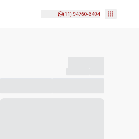
(11) 94760-6494
-------------
Compartilhar
Favorito