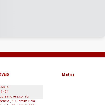
ÓVEIS
Matriz
0-6494
-6494
ubraimoveis.com.br
ência , 19, Jardim Bela