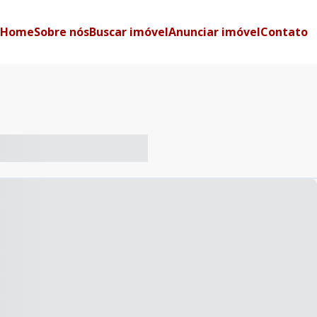
Home
Sobre nós
Buscar imóvel
Anunciar imóvel
Contato
-- ----- ----- --- ------