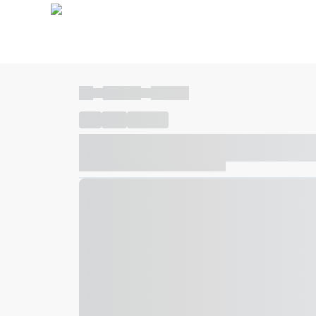
----
----- -----
----- -----
----
-----
---- ------
----- ----- -- ------ ---- ---- -- ---
----- ----- -- ------ ----- ----- -- ------