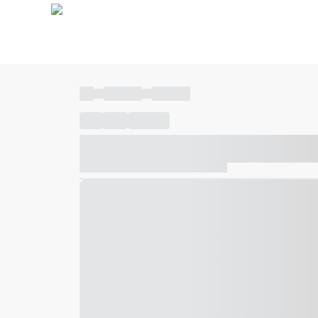
----
----- -----
----- -----
----
-----
---- ------
----- ----- -- ------ ---- ---- -- ---
----- ----- -- ------ ----- ----- -- ------