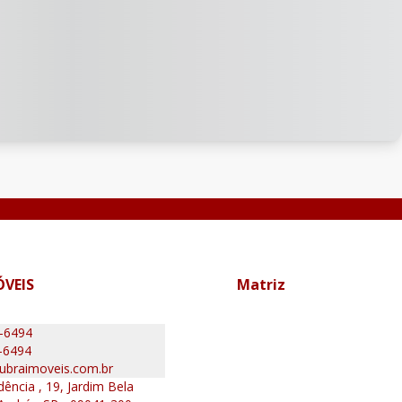
ÓVEIS
Matriz
0-6494
-6494
ubraimoveis.com.br
ência , 19, Jardim Bela