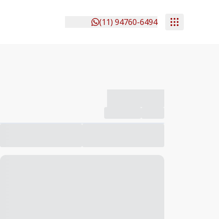
(11) 94760-6494
-------------
Compartilhar
Favorito