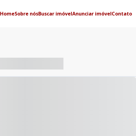
Home
Sobre nós
Buscar imóvel
Anunciar imóvel
Contato
-- ----- ----- --- ------