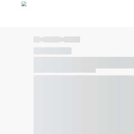
----
----- -----
----- -----
----
-----
---- ------
----- ----- -- ------ ---- ---- -- ---
----- ----- -- ------ ----- ----- -- ------