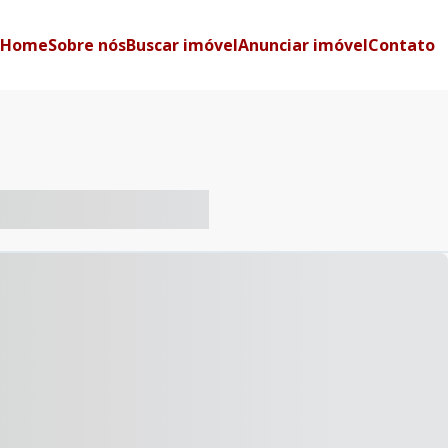
Home
Sobre nós
Buscar imóvel
Anunciar imóvel
Contato
-- ----- ----- --- ------