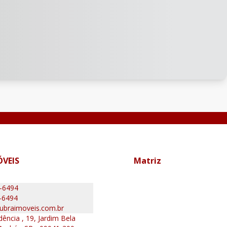
ÓVEIS
Matriz
0-6494
-6494
ubraimoveis.com.br
ência , 19, Jardim Bela