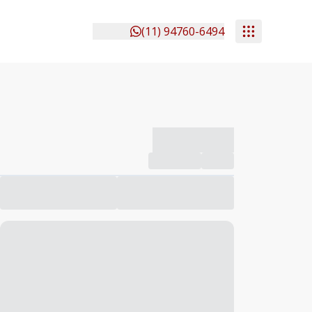
(11) 94760-6494
-------------
Compartilhar
Favorito