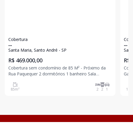
Cobertura
Cobe
...
...
Santa Maria, Santo André - SP
Sant
R$ 469.000,00
R$ 
Cobertura sem condomínio de 85 M² - Próximo da
Cobert
Rua Paquequer 2 dormitórios 1 banheiro Sala
Gago Coutinho
Cozinha Acesso interno para cobertura Parcialmente
dormitór
coberta Lavabo Área de serviço 1 vaga Excelente
Aces
85
m²
2
2
1
100
localização, fácil acesso para SCS. Agende sua