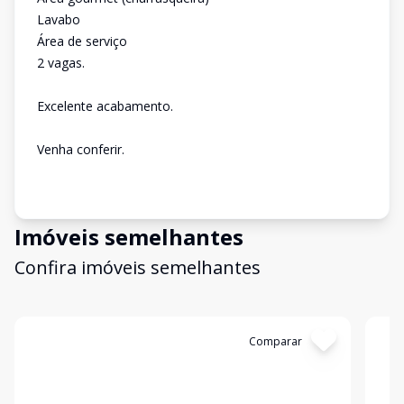
Lavabo
Área de serviço
2 vagas.
Excelente acabamento.
Venha conferir.
Imóveis semelhantes
Confira imóveis semelhantes
Cód:
10690
Comparar
Có