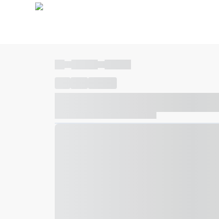
----
----- -----
----- -----
----
-----
---- ------
----- ----- -- ------ ---- ---- -- ---
----- ----- -- ------ ----- ----- -- ------