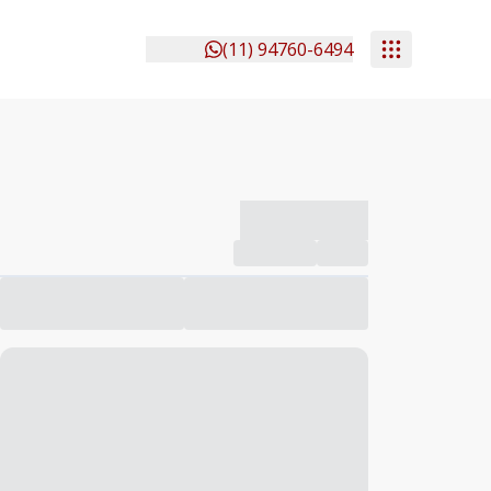
(11) 94760-6494
-------------
Compartilhar
Favorito