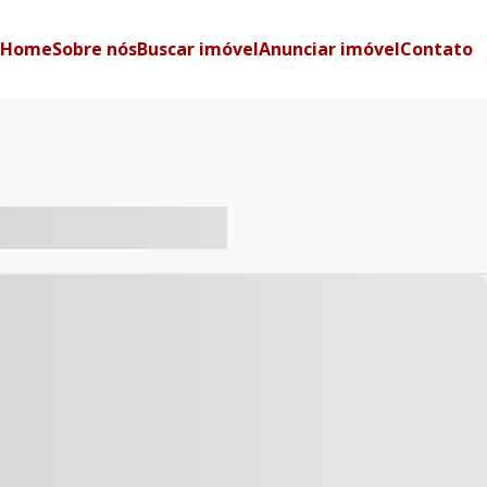
Home
Sobre nós
Buscar imóvel
Anunciar imóvel
Contato
-- ----- ----- --- ------