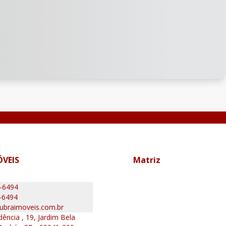
ÓVEIS
Matriz
0-6494
-6494
ubraimoveis.com.br
ência , 19, Jardim Bela