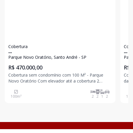
Cobertura
Cobe
...
...
Parque Novo Oratório, Santo André - SP
Parq
R$ 470.000,00
R$ 
Cobertura sem condomínio com 100 M² - Parque
Cobe
Novo Oratório Com elevador até a cobertura 2
da Rua Apal
dormitórios sendo 1 suíte 1 banheiro Sala ampla
elevador 2 dormitórios sen
Cozinha Acesso interno para cobertura Parcialmente
sala
100
m²
2
2
1
2
100
coberta 2 vagas de garagem Excelente localização, p
parcialmen
1 va