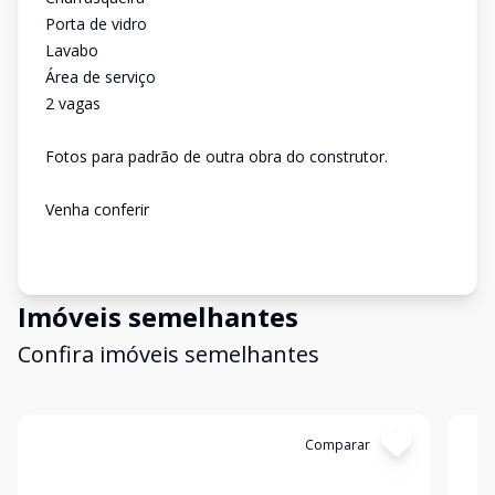
Porta de vidro
Lavabo
Área de serviço
2 vagas
Fotos para padrão de outra obra do construtor.
Venha conferir
Imóveis semelhantes
Confira imóveis semelhantes
Cód:
13311
Comparar
Có