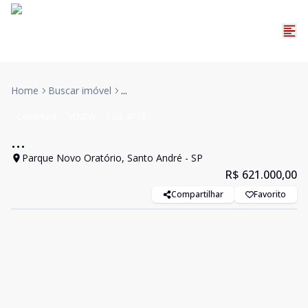
Home
Buscar imóvel
...
Cobertura
VENDA
Cód:
9778
...
Parque Novo Oratório, Santo André - SP
R$ 621.000,00
Compartilhar
Favorito