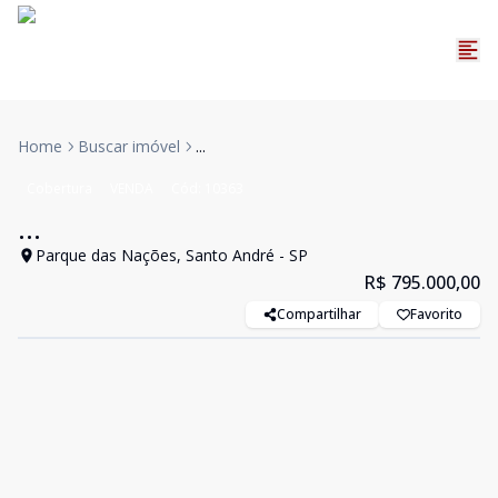
Home
Buscar imóvel
...
Cobertura
VENDA
Cód:
10363
...
Parque das Nações, Santo André - SP
R$ 795.000,00
Compartilhar
Favorito