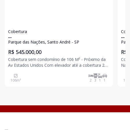
Cobertura
Cobe
...
...
Parque das Nações, Santo André - SP
Parq
R$ 545.000,00
R$ 
Cobertura sem condomínio de 106 M² - Próximo da
Cobe
Av Estados Unidos Com elevador até a cobertura 2
Nações Entrega prevista para
dormitórios sendo 1 suíte Banheiro social Sala
elev
Cozinha Acesso interno para cobertura Parcialmente
com 
106
m²
2
3
1
1
110
coberta Lavabo Área de serviço 1 vaga Ex
inte