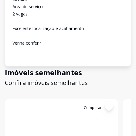
Área de serviço
2 vagas
Excelente localização e acabamento
Venha conferir
Imóveis semelhantes
Confira imóveis semelhantes
Cód:
13024
Comparar
Có