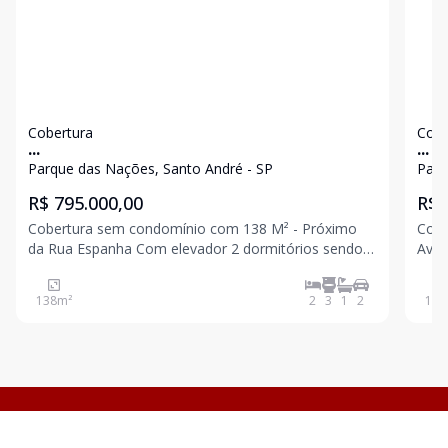
Cobertura
Cobe
...
...
Parque das Nações, Santo André - SP
Parq
R$ 795.000,00
R$ 
Cobertura sem condomínio com 138 M² - Próximo
Cobe
da Rua Espanha Com elevador 2 dormitórios sendo 1
Av Estados 
suíte 1 banheiro Sala ampla Cozinha Acesso interno
dormitór
para cobertura Parcialmente coberta Espaço
Cozinha Acesso interno para
138
m²
2
3
1
2
106
gourmet Lavabo Área de serviço 2 vagas Excelent