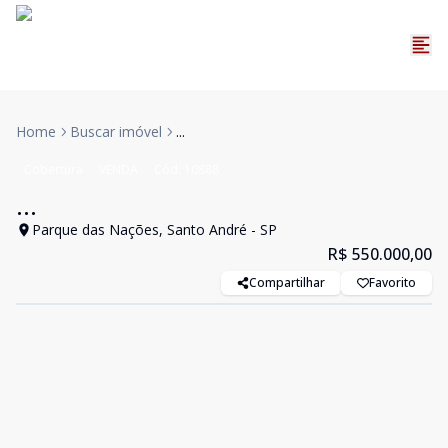
Home
Buscar imóvel
...
Cobertura
VENDA
Cód:
10888
...
Parque das Nações, Santo André - SP
R$ 550.000,00
Compartilhar
Favorito