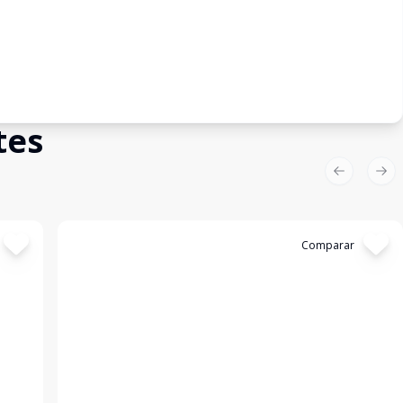
tes
Previous sl
Nex
Cód:
13281
Comparar