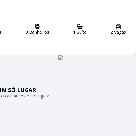
s
3
Banheiro
s
1
Suíte
2
Vaga
s
UM SÓ LUGAR
s os bancos e consiga a