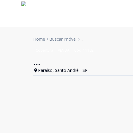
Home
Buscar imóvel
...
Cobertura
VENDA
Cód:
11102
...
Paraíso, Santo André - SP