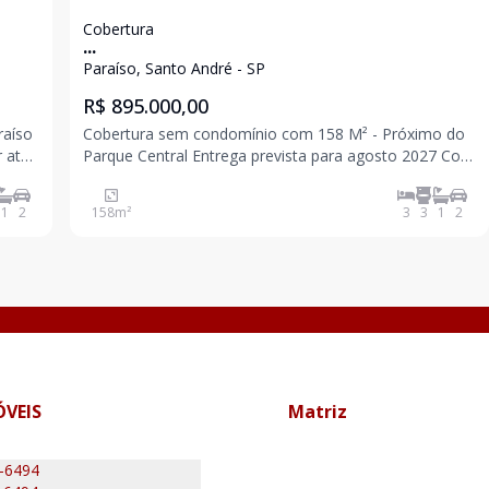
Cobertura
...
Paraíso, Santo André - SP
R$ 895.000,00
raíso
Cobertura sem condomínio com 158 M² - Próximo do
 até
Parque Central Entrega prevista para agosto 2027 Com
elevador até a cobertura 3 dormitórios sendo 1 suíte 1
banheiro Sala Cozinha Acesso interno para cobertura
1
2
158
m²
3
3
1
2
Parcialmente coberta Lavabo Área
ÓVEIS
Matriz
0-6494