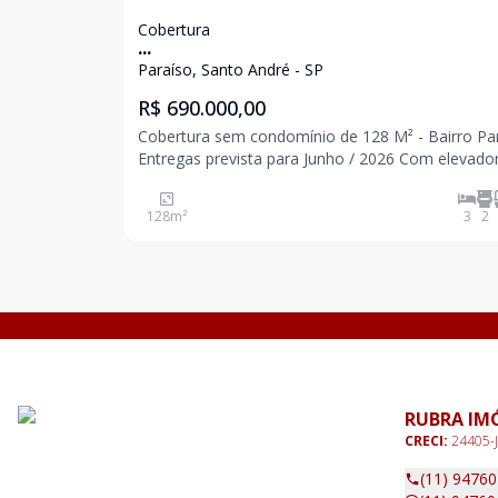
Cobertura
...
Paraíso, Santo André - SP
R$ 690.000,00
Cobertura sem condomínio de 128 M² - Bairro Pa
Entregas prevista para Junho / 2026 Com elevador
a cobertura. 3 dormitórios sendo 1 suíte com sacada 1
banheiro Sala ampla Cozinha Acesso interno para
128
m²
3
2
cobertura Parcialmente coberta Área
RUBRA IM
CRECI:
24405-J
(11) 9476