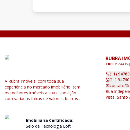
RUBRA IM
CRECI:
24405-J
(11) 9476
(11) 94760
A Rubra Imóveis, com toda sua
contato@r
experiência no mercado imobiliário, tem
Rua Independ
os melhores imóveis a sua disposição
Vista, Santo
com variadas faixas de valores, bairros e
dimensões para melhor atender as suas
necessidades.
Imobiliária Certificada:
Selo de Tecnologia Loft