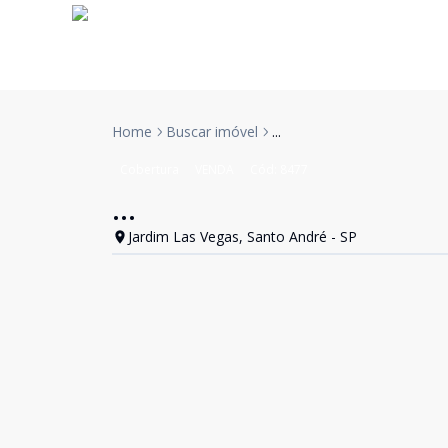
Home
Buscar imóvel
...
Cobertura
VENDA
Cód:
8477
...
Jardim Las Vegas, Santo André - SP