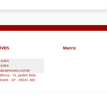
ÓVEIS
Matriz
0-6494
-6494
ubraimoveis.com.br
ência , 19, Jardim Bela
 André - SP - 09041-300