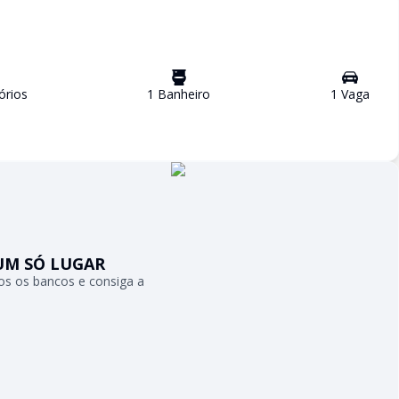
ório
s
1
Banheiro
1
Vaga
UM SÓ LUGAR
s os bancos e consiga a