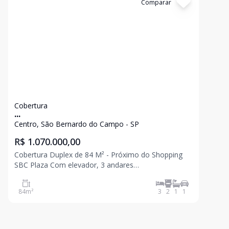
Cód:
8419
Comparar
Cobertura
...
Centro, São Bernardo do Campo - SP
R$ 1.070.000,00
Cobertura Duplex de 84 M² - Próximo do Shopping
SBC Plaza Com elevador, 3 andares
Eletrodomésticos inclusos Cobertura Duplex possui
de 3 dormitórios, sendo 1 suíte master . Cozinha
84
m²
3
2
1
1
pode ser americana No pavimento superior possui o
espaço gourm