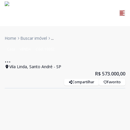
Home
Buscar imóvel
...
Casa
VENDA
Cód:
10262
...
Vila Linda, Santo André - SP
R$ 573.000,00
Compartilhar
Favorito