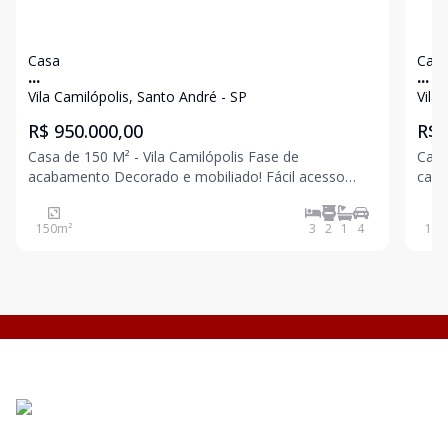
Casa
Cas
...
...
Vila Camilópolis, Santo André - SP
Vila
R$ 950.000,00
R$ 
Casa de 150 M² - Vila Camilópolis Fase de
Casa
acabamento Decorado e mobiliado! Fácil acesso
cada det
para SCS e SP 3 dormitórios sendo 1 suíte Sala
dezembro 2026 
ampla Lavabo Cozinha ampla Área de serviço 4
térr
150
m²
3
2
1
4
177
vagas Fotos de outra obra do construtor. Venha
sofi
confe
mais.